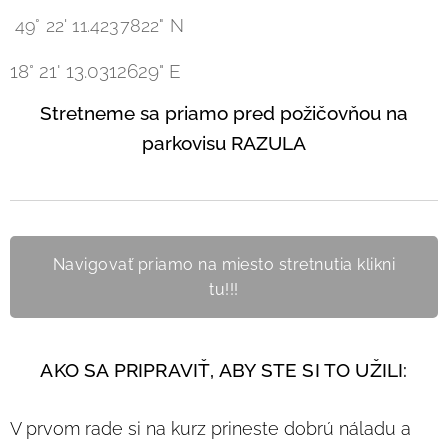
49° 22' 11.4237822" N
18° 21' 13.0312629" E
Stretneme sa priamo pred požičovňou na
parkovisu RAZULA
Navigovať priamo na miesto stretnutia klikni
tu!!!
AKO SA PRIPRAVIŤ, ABY STE SI TO UŽILI:
V prvom rade si na kurz prineste dobrú náladu a