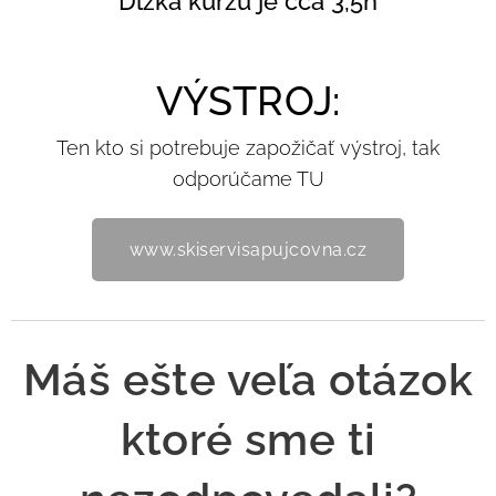
Dĺžka kurzu je cca 3,5h
VÝSTROJ:
Ten kto si potrebuje zapožičať výstroj, tak
odporúčame TU
www.skiservisapujcovna.cz
Máš ešte veľa otázok
ktoré sme ti