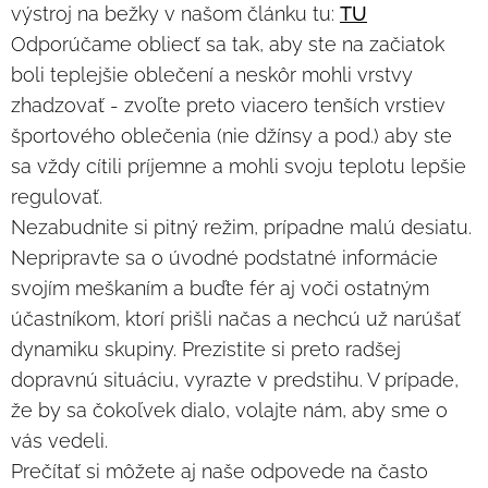
výstroj na bežky v našom článku tu:
TU
Odporúčame obliecť sa tak, aby ste na začiatok
boli teplejšie oblečení a neskôr mohli vrstvy
zhadzovať - zvoľte preto viacero tenších vrstiev
športového oblečenia (nie džínsy a pod.) aby ste
sa vždy cítili príjemne a mohli svoju teplotu lepšie
regulovať.
Nezabudnite si pitný režim, prípadne malú desiatu.
Nepripravte sa o úvodné podstatné informácie
svojím meškaním a buďte fér aj voči ostatným
účastníkom, ktorí prišli načas a nechcú už narúšať
dynamiku skupiny. Prezistite si preto radšej
dopravnú situáciu, vyrazte v predstihu. V prípade,
že by sa čokoľvek dialo, volajte nám, aby sme o
vás vedeli.
Prečítať si môžete aj naše odpovede na často