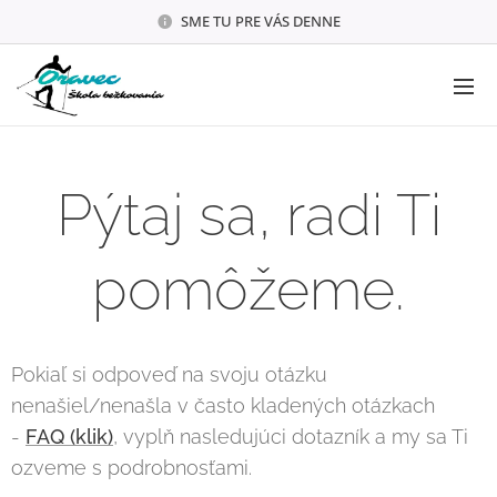
SME TU PRE VÁS DENNE
Pýtaj sa, radi Ti
pomôžeme.
Pokiaľ si odpoveď na svoju otázku
nenašiel/nenašla v často kladených otázkach
-
FAQ (klik)
, vyplň nasledujúci dotazník a my sa Ti
ozveme s podrobnosťami.