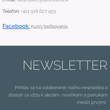
Telefón:
+421 918 627 493
Facebook:
Kurzy bežkovania
NEWSLETTER
Prihlás sa na odoberanie nášho newslettra a
dostaň sa vždy k akciám, novinkám a ponukám
medzi prvými: