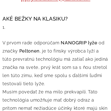
AKÉ BEŽKY NA KLASIKU?
1.
NANOGRIP lyže
V prvom rade odporúčam
od
značky
Peltonen
, je to fínsky výrobca lyží a
túto prevratnú technológiu má zatiaľ ako jediná
značka na svete, prvý krát som sa s ňou stretol
len túto zimu, keď sme spolu s ďalšími ľuďmi
testovali tieto lyže.
Musím povedať že ma milo prekvapili. Táto
technológia umožňuje mať dobrý odraz a
pritom nemať nežiadúce účinky ktoré majú skin