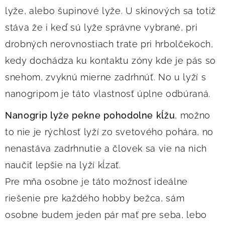
lyže, alebo šupinové lyže. U skinových sa totiž
stáva že i keď sú lyže správne vybrané, pri
drobných nerovnostiach trate pri hrbolčekoch,
kedy dochádza ku kontaktu zóny kde je pás so
snehom, zvyknú mierne zadrhnúť. No u lyží s
nanogripom je táto vlastnosť úplne odbúraná.
Nanogrip lyže pekne pohodolne kĺžu
, možno
to nie je rýchlosť lyží zo svetového pohára, no
nenastáva zadrhnutie a človek sa vie na nich
naučiť lepšie na lyží kĺzať.
Pre mňa osobne je táto možnosť ideálne
riešenie pre každého hobby bežca, sám
osobne budem jeden pár mať pre seba, lebo