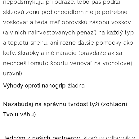
nepodšmykujú pri odraze, lebo pás podrží
sklzovú zónu pod chodidlom nie je potrebné
voskovať a teda mať obrovskú zásobu voskov
(a v nich nainvestovaných peňazí) na každý typ
a teplotu snehu, ani rôzne ďalšie pomôcky ako
kefy, škrabky a iné náradie (pravdaže ak sa
nechceš tomuto športu venovať na vrcholovej
úrovni)
Výhody oproti nanogrip
: žiadna
Nezabúdaj na správnu tvrdosť lyží (zohľadni
Tvoju váhu).
Jedným z našich partnerov
, ktorý je odborník v