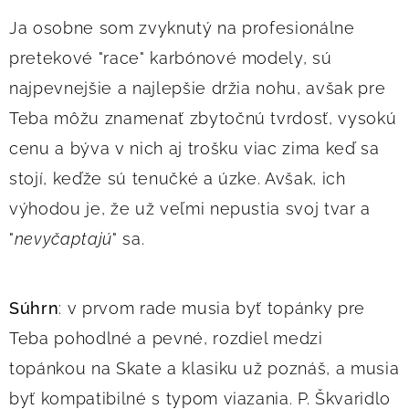
Ja osobne som zvyknutý na profesionálne
pretekové "race" karbónové modely, sú
najpevnejšie a najlepšie držia nohu, avšak pre
Teba môžu znamenať zbytočnú tvrdosť, vysokú
cenu a býva v nich aj trošku viac zima keď sa
stojí, keďže sú tenučké a úzke. Avšak, ich
výhodou je, že už veľmi nepustia svoj tvar a
"
nevyčaptajú
" sa.
Súhrn
: v prvom rade musia byť topánky pre
Teba pohodlné a pevné, rozdiel medzi
topánkou na Skate a klasiku už poznáš, a musia
byť kompatibilné s typom viazania. P. Škvaridlo