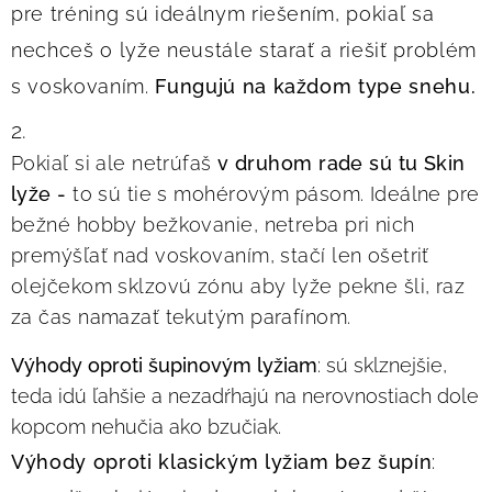
pre tréning sú ideálnym riešením, pokiaľ sa
nechceš o lyže neustále starať a riešiť problém
s voskovaním.
Fungujú na každom type snehu.
2.
Pokiaľ si ale netrúfaš
v druhom rade sú tu Skin
lyže -
to sú tie s mohérovým pásom. Ideálne pre
bežné hobby bežkovanie, netreba pri nich
premýšľať nad voskovaním, stačí len ošetriť
olejčekom sklzovú zónu aby lyže pekne šli, raz
za čas namazať tekutým parafínom.
Výhody oproti šupinovým lyžiam
: sú sklznejšie,
teda idú ľahšie a nezadŕhajú na nerovnostiach dole
kopcom nehučia ako bzučiak.
Výhody oproti klasickým lyžiam bez šupín
: