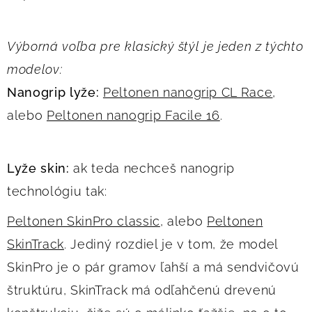
Výborná voľba pre klasický štýl je jeden z týchto
modelov:
Nanogrip lyže:
Peltonen nanogrip CL Race
,
alebo
Peltonen nanogrip Facile 16
.
L
yže skin:
ak teda nechceš nanogrip
technológiu tak:
Peltonen SkinPro classic
, alebo
Peltonen
SkinTrack
. Jediný rozdiel je v tom, že model
SkinPro je o pár gramov ľahší a má sendvičovú
štruktúru, SkinTrack má odľahčenú drevenú