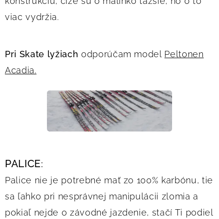
konštrukciu, čiže sú o málinko ťažšie, no o to
viac vydržia.
Pri Skate lyžiach
odporúčam model
Peltonen
Acadia.
PALICE
:
Palice nie je potrebné mať zo 100% karbónu, tie
sa ľahko pri nesprávnej manipulácii zlomia a
pokiaľ nejde o závodné jazdenie, stačí Ti podiel