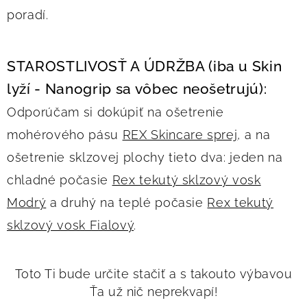
poradí.
STAROSTLIVOSŤ A ÚDRŽBA (iba u Skin
lyží - Nanogrip sa vôbec neošetrujú):
Odporúčam si dokúpiť na ošetrenie
mohérového pásu
REX Skincare sprej
, a na
ošetrenie sklzovej plochy tieto dva: jeden na
chladné počasie
Rex tekutý sklzový vosk
Modrý
a druhý na teplé počasie
Rex tekutý
sklzový vosk Fialový
.
Toto Ti bude určite stačiť a s takouto výbavou
Ťa už nič neprekvapí!