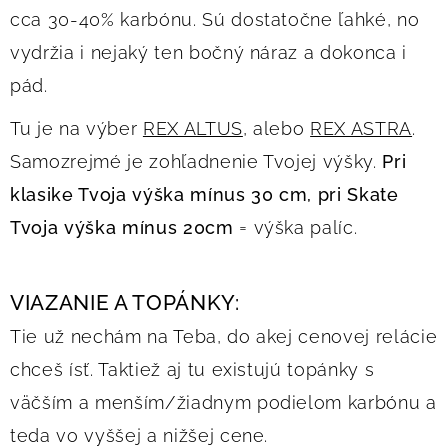
cca 30-40% karbónu. Sú dostatočne ľahké, no
vydržia i nejaký ten bočný náraz a dokonca i
pád.
Tu je na výber
REX ALTUS
, alebo
REX ASTRA
.
Samozrejmé je zohľadnenie Tvojej výšky.
Pri
klasike Tvoja výška mínus 30 cm, pri Skate
Tvoja výška mínus 20cm
= výška palíc.
VIAZANIE A TOPÁNKY:
Tie už nechám na Teba, do akej cenovej relácie
chceš ísť. Taktiež aj tu existujú topánky s
väčším a menším/žiadnym podielom karbónu a
teda vo vyššej a nižšej cene.