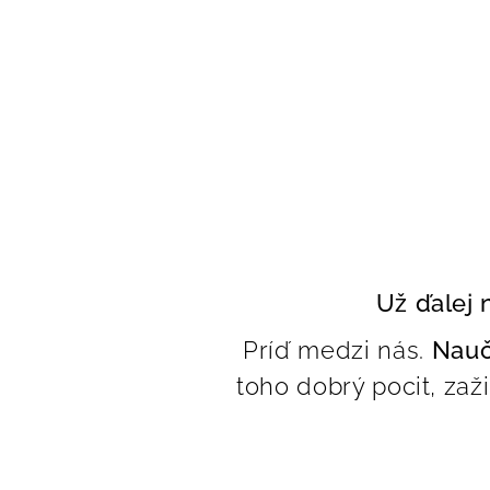
Už ďalej 
Príď medzi nás.
Nauč
toho dobrý pocit, zaž