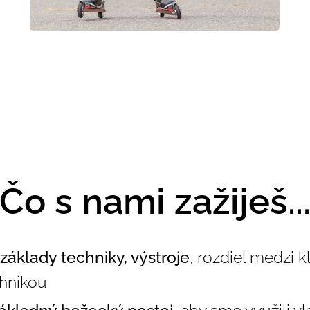
Čo s nami zažiješ..
základy techniky, výstroje
, rozdiel medzi k
chnikou