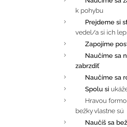
✅
Naučíme sa z
k pohybu
✅
Prejdeme si s
vedel/a si ich le
✅
Zapojíme post
✅
Naučíme sa n
zabrzdiť
✅
Naučíme sa
r
✅
Spolu si
ukáže
✅
Hravou form
bežky vlastne sú
✅
Naučíš sa bež