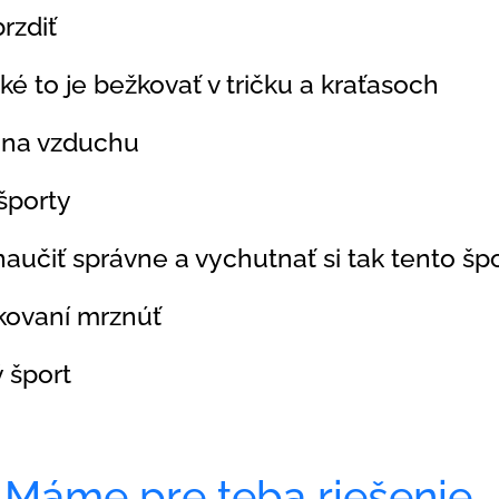
rzdiť
 to je bežkovať v tričku a kraťasoch
na vzduchu
športy
učiť správne a vychutnať si tak tento špo
ovaní mrznúť
 šport
Máme pre teba riešenie