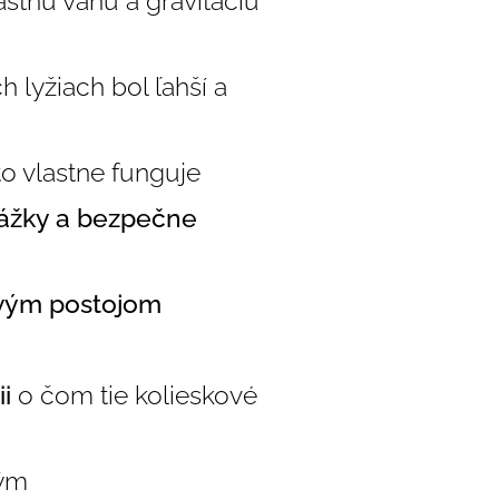
lastnú váhu a gravitáciu
h lyžiach bol ľahší a
to vlastne funguje
ážky a bezpečne
ovým postojom
i
o čom tie kolieskové
tým 😜