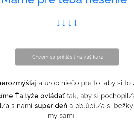
↓
↓
↓
↓
Chcem sa prihlásiť na váš kurz
nerozmýšľaj
a urob niečo pre to, aby si to
íme Ťa lyže ovládať
tak, aby si pochopil/
il/a s nami
super deň
a obľúbil/a si bežky
my sami. ❤️