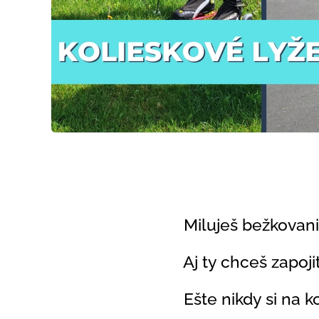
🔰
Miluješ bežkovani
🔰 Aj ty chceš zapojiť
🔰 Ešte nikdy si na k