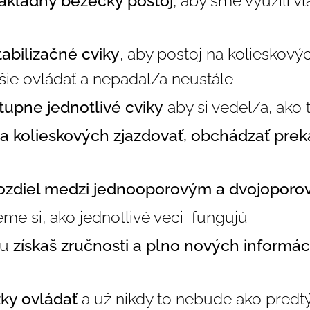
ákladný bežecký postoj
, aby sme využili v
tabilizačné cviky
, aby postoj na kolieskovýc
pšie ovládať a nepadal/a neustále
upne jednotlivé cviky
aby si vedel/a, ako 
a kolieskových zjazdovať,
obchádzať prek
ozdiel medzi jednooporovým a dvojopor
me si, ako jednotlivé veci fungujú
ou
získaš zručnosti a plno nových informáci
ky ovládať
a už nikdy to nebude ako pred