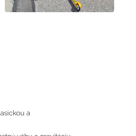
.
lasickou a