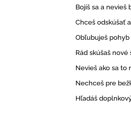
🔰 Bojíš sa a nevieš b
🔰 Chceš odskúšať aké
🔰 Obľubuješ pohyb 
🔰 Rád skúšaš nové 
🔰 Nevieš ako sa to na
🔰 Nechceš pre bežk
🔰 Hľadáš doplnkový