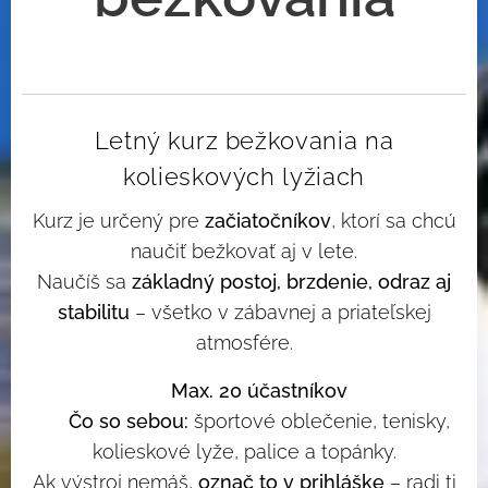
Letný kurz bežkovania na
kolieskových lyžiach
Kurz je určený pre
začiatočníkov
, ktorí sa chcú
naučiť bežkovať aj v lete.
Naučíš sa
základný postoj, brzdenie, odraz aj
stabilitu
– všetko v zábavnej a priateľskej
atmosfére.
🧍‍♂️
Max. 20 účastníkov
🎒
Čo so sebou:
športové oblečenie, tenisky,
kolieskové lyže, palice a topánky.
Ak výstroj nemáš,
označ to v prihláške
– radi ti