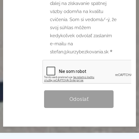
ďalej na získavanie spätnej
väzby odomňa na kvalitu
cvičenia. Som si vedomá/-ý, že
svoj súhlas môžem
kedykoľvek odvolať zaslaním
e-mailu na
stefan@kurzybezkovania.sk
Odoslať