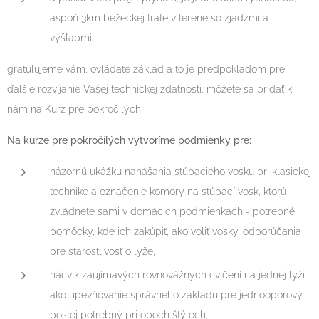
aspoň 3km bežeckej trate v teréne so zjadzmi a
výšľapmi,
gratulujeme vám, ovládate základ a to je predpokladom pre
ďalšie rozvíjanie Vašej technickej zdatnosti, môžete sa pridať k
nám na Kurz pre pokročilých.
Na kurze pre pokročilých vytvoríme podmienky pre:
názornú ukážku nanášania stúpacieho vosku pri klasickej
technike a označenie komory na stúpací vosk, ktorú
zvládnete sami v domácich podmienkach - potrebné
pomôcky, kde ich zakúpiť, ako voliť vosky, odporúčania
pre starostlivosť o lyže,
nácvik zaujímavých rovnovážnych cvičení na jednej lyži
ako upevňovanie správneho základu pre jednooporový
postoj potrebný pri oboch štýloch,