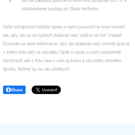
nácvik základov jednokročného korčuľovania (tzv. 1:1) a
zdokonalenie postoja pri Skate technike.
Vaše schopnosti môžete spolu s nami posunúť na novú úroveň
tak, aby ste sa na lyžiach dokázali viac voziť a nie len "makať".
Dozviete sa nové informácie, aby ste dokázali veci vnímať opäť aj
z iného uhla než na začiatku. Opäť si spolu s nami uvedomíte
náročnosť, ale s ňou ruka v ruke aj krásu a silu tohto zimného
športu. Tešíme sa na vás všetkých!
Share