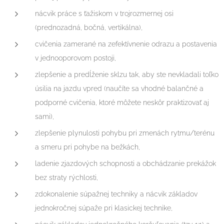
nácvik práce s ťažiskom v trojrozmernej osi
(prednozadná, bočná, vertikálna),
cvičenia zamerané na zefektívnenie odrazu a postavenia
v jednooporovom postoji,
zlepšenie a predĺženie sklzu tak, aby ste nevkladali toľko
úsilia na jazdu vpred (naučíte sa vhodné balančné a
podporné cvičenia, ktoré môžete neskôr praktizovať aj
sami),
zlepšenie plynulosti pohybu pri zmenách rytmu/terénu
a smeru pri pohybe na bežkách,
ladenie zjazdových schopnosti a obchádzanie prekážok
bez straty rýchlosti,
zdokonalenie súpažnej techniky a nácvik základov
jednokročnej súpaže pri klasickej technike,