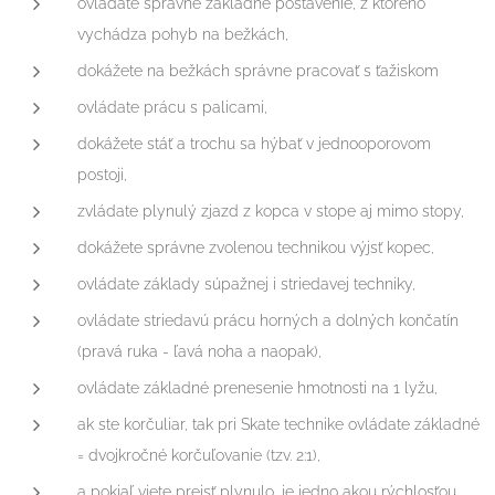
ovládate správne základné postavenie, z ktorého
vychádza pohyb na bežkách,
dokážete na bežkách správne pracovať s ťažiskom
ovládate prácu s palicami,
dokážete stáť a trochu sa hýbať v jednooporovom
postoji,
zvládate plynulý zjazd z kopca v stope aj mimo stopy,
dokážete správne zvolenou technikou výjsť kopec,
ovládate základy súpažnej i striedavej techniky,
ovládate striedavú prácu horných a dolných končatín
(pravá ruka - ľavá noha a naopak),
ovládate základné prenesenie hmotnosti na 1 lyžu,
ak ste korčuliar, tak pri Skate technike ovládate základné
= dvojkročné korčuľovanie (tzv. 2:1),
a pokiaľ viete prejsť plynulo, je jedno akou rýchlosťou,