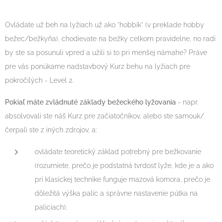
Ovládate už beh na lyžiach už ako "hobbík" (v preklade hobby
bežec/bežkyňa), chodievate na bežky celkom pravidelne, no radi
by ste sa posunuli vpred a užili si to pri menšej námahe? Práve
pre vás ponúkame nadstavbový Kurz behu na lyžiach pre
pokročilých - Level 2.
Pokiaľ máte zvládnuté základy bežeckého lyžovania
- napr.
absolvovali ste náš Kurz pre začiatočníkov, alebo ste samouk/
čerpali ste z iných zdrojov, a:
ovládate teoretický základ potrebný pre bežkovanie
(rozumiete, prečo je podstatná tvrdosť lyže, kde je a ako
pri klasickej technike funguje mazová komora, prečo je
dôležitá výška palíc a správne nastavenie pútka na
paliciach),