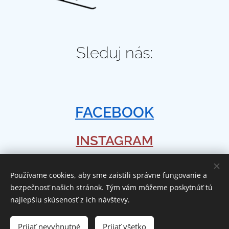
Sleduj nás:
FACEBOOK
INSTAGRAM
Používame cookies, aby sme zaistili správne fungovanie a
bezpečnosť našich stránok. Tým vám môžeme poskytnúť tú
Recenzie
najlepšiu skúsenosť z ich návštevy.
Prijať nevyhnutné
Prijať všetko