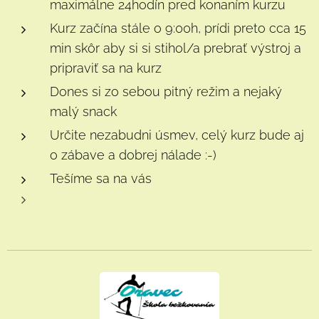
maximálne 24hodín pred konaním kurzu
Kurz začína stále o 9:00h, prídi preto cca 15
min skôr aby si si stihol/a prebrať výstroj a
pripraviť sa na kurz
Dones si zo sebou pitný režim a nejaký
malý snack
Určite nezabudni úsmev, celý kurz bude aj
o zábave a dobrej nálade :-)
Tešíme sa na vás